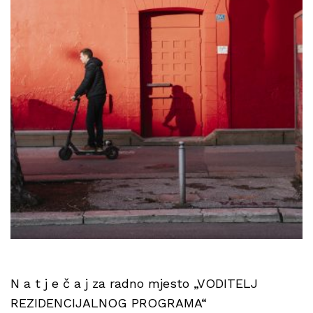
N a t j e č a j za radno mjesto „VODITELJ
REZIDENCIJALNOG PROGRAMA“