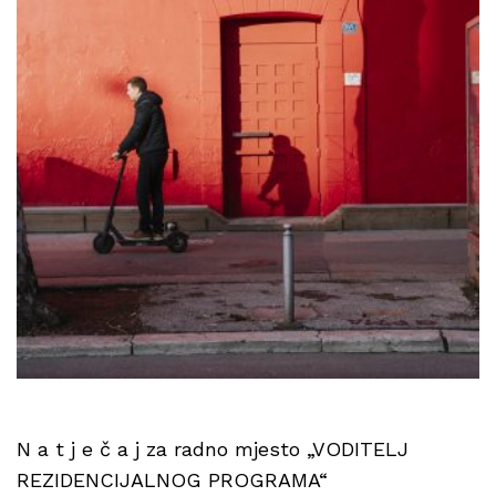
N a t j e č a j za radno mjesto „VODITELJ
REZIDENCIJALNOG PROGRAMA“