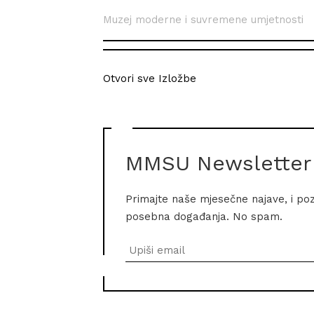
Muzej moderne i suvremene umjetnosti
Otvori sve Izložbe
MMSU Newsletter
Primajte naše mjesečne najave, i po
posebna događanja. No spam.