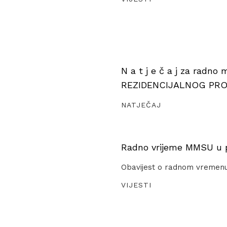
N a t j e č a j za radno
REZIDENCIJALNOG PR
NATJEČAJ
Radno vrijeme MMSU u pe
Obavijest o radnom vremen
VIJESTI