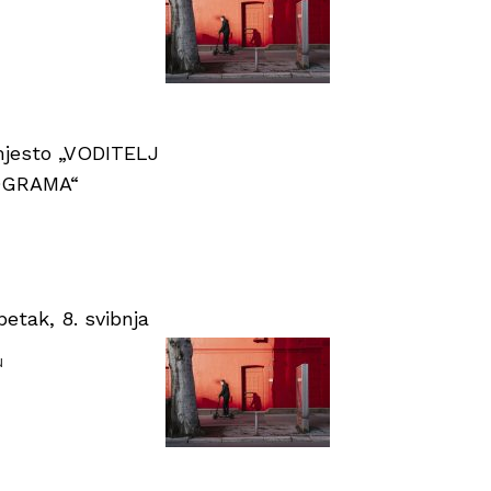
 mjesto „VODITELJ
OGRAMA“
tak, 8. svibnja
u