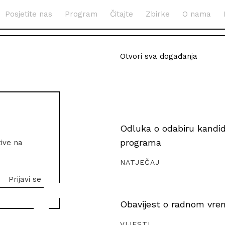
Posjetite nas
Program
Čitajte
Zbirke
O nama
Otvori sva događanja
Odluka o odabiru kandida
programa
zive na
NATJEČAJ
Obavijest o radnom vrem
VIJESTI