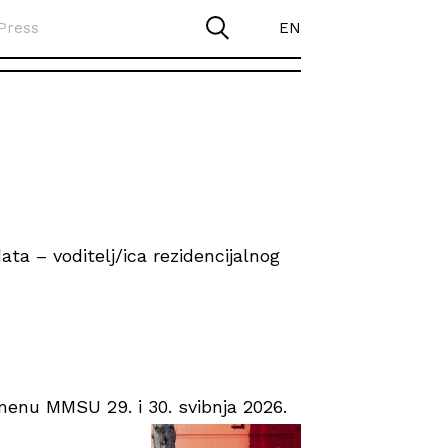
Press
EN
ta – voditelj/ica rezidencijalnog
enu MMSU 29. i 30. svibnja 2026.