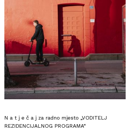
N a t j e č a j za radno mjesto „VODITELJ
REZIDENCIJALNOG PROGRAMA“