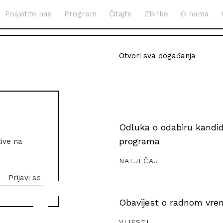
Posjetite nas
Program
Čitajte
Zbirke
O nama
Otvori sva događanja
Odluka o odabiru kandida
programa
zive na
NATJEČAJ
Obavijest o radnom vrem
VIJESTI