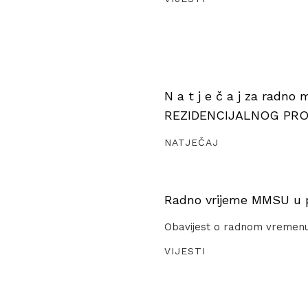
N a t j e č a j za radno
REZIDENCIJALNOG PR
NATJEČAJ
Radno vrijeme MMSU u pe
Obavijest o radnom vremen
VIJESTI