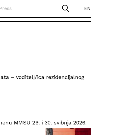
Press
EN
ta – voditelj/ica rezidencijalnog
enu MMSU 29. i 30. svibnja 2026.