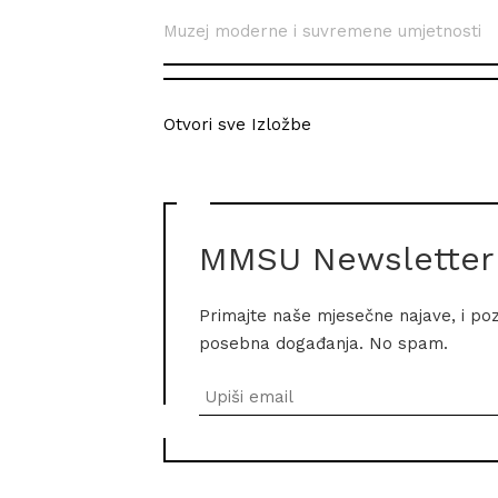
Muzej moderne i suvremene umjetnosti
Otvori sve Izložbe
MMSU Newsletter
Primajte naše mjesečne najave, i po
posebna događanja. No spam.