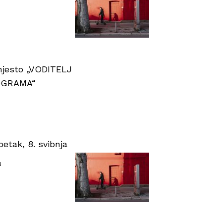
 mjesto „VODITELJ
OGRAMA“
tak, 8. svibnja
u