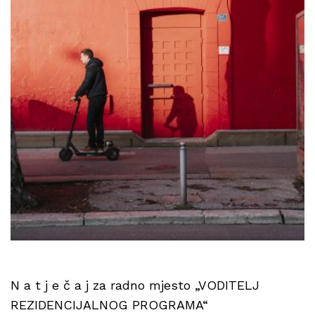
N a t j e č a j za radno mjesto „VODITELJ
REZIDENCIJALNOG PROGRAMA“