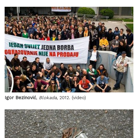
Igor Bezinović
,
Blokada
, 2012. (video)