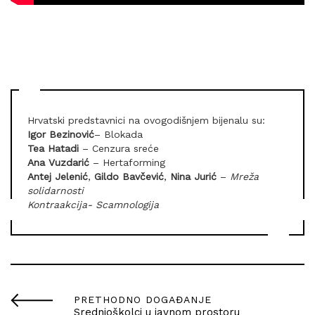
Hrvatski predstavnici na ovogodišnjem bijenalu su:
Igor Bezinović
– Blokada
Tea Hatadi
– Cenzura sreće
Ana Vuzdarić
– Hertaforming
Antej Jelenić
,
Gildo Bavčević
,
Nina Jurić
–
Mreža
solidarnosti
Kontraakcija- Scamnologija
PRETHODNO DOGAĐANJE
Srednjoškolci u javnom prostoru