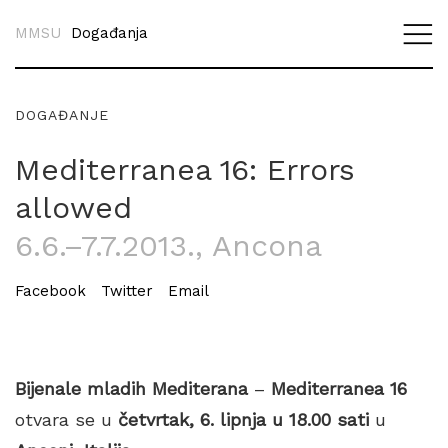
MMSU
Događanja
DOGAĐANJE
Mediterranea 16: Errors
allowed
6.6.–7.7.2013.
, Ancona
Facebook
Twitter
Email
Bijenale mladih Mediterana
–
Mediterranea 16
otvara se u
četvrtak, 6. lipnja u 18.00 sati
u