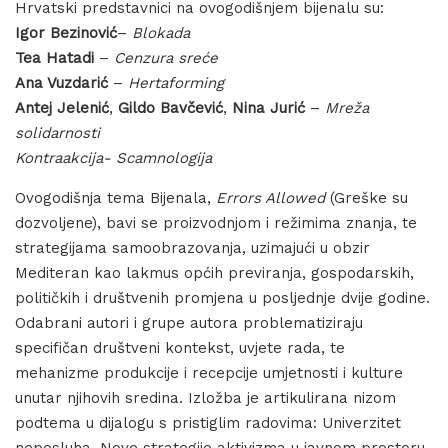
Hrvatski predstavnici na ovogodišnjem bijenalu su:
Igor Bezinović
–
Blokada
Tea Hatadi
–
Cenzura sreće
Ana Vuzdarić
–
Hertaforming
Antej Jelenić
,
Gildo Bavčević
,
Nina Jurić
–
Mreža
solidarnosti
Kontraakcija- Scamnologija
Ovogodišnja tema Bijenala,
Errors Allowed
(Greške su
dozvoljene), bavi se proizvodnjom i režimima znanja, te
strategijama samoobrazovanja, uzimajući u obzir
Mediteran kao lakmus općih previranja, gospodarskih,
političkih i društvenih promjena u posljednje dvije godine.
Odabrani autori i grupe autora problematiziraju
specifičan društveni kontekst, uvjete rada, te
mehanizme produkcije i recepcije umjetnosti i kulture
unutar njihovih sredina. Izložba je artikulirana nizom
podtema u dijalogu s pristiglim radovima: Univerzitet
neposluha, Nove strategije aktivizma u javnom prostoru,