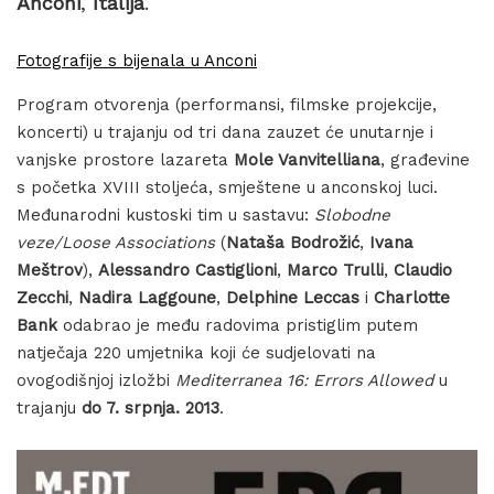
Anconi
,
Italija
.
Fotografije s bijenala u Anconi
Program otvorenja (performansi, filmske projekcije,
koncerti) u trajanju od tri dana zauzet će unutarnje i
vanjske prostore lazareta
Mole Vanvitelliana
, građevine
s početka XVIII stoljeća, smještene u anconskoj luci.
Međunarodni kustoski tim u sastavu:
Slobodne
veze/Loose Associations
(
Nataša Bodrožić
,
Ivana
Meštrov
),
Alessandro Castiglioni
,
Marco Trulli
,
Claudio
Zecchi
,
Nadira Laggoune
,
Delphine Leccas
i
Charlotte
Bank
odabrao je među radovima pristiglim putem
natječaja 220 umjetnika koji će sudjelovati na
ovogodišnjoj izložbi
Mediterranea 16: Errors Allowed
u
trajanju
do 7. srpnja. 2013
.