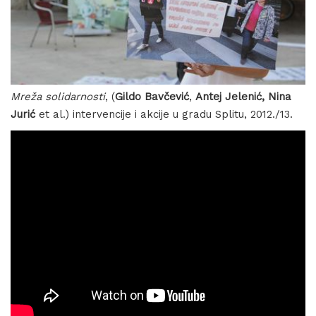
Mreža solidarnosti
, (
Gildo Bavčević
,
Antej Jelenić,
Nina
Jurić
et al.) intervencije i akcije u gradu Splitu, 2012./13.