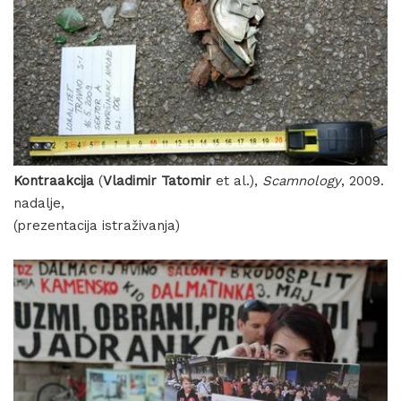
Kontraakcija
(
Vladimir Tatomir
et al.),
Scamnology
, 2009.
nadalje,
(prezentacija istraživanja)