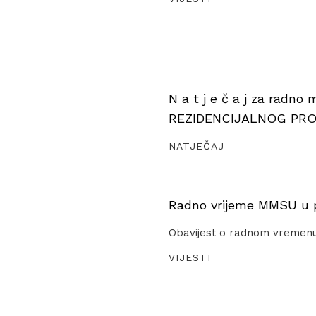
N a t j e č a j za radno
REZIDENCIJALNOG PR
NATJEČAJ
Radno vrijeme MMSU u pe
Obavijest o radnom vremen
VIJESTI