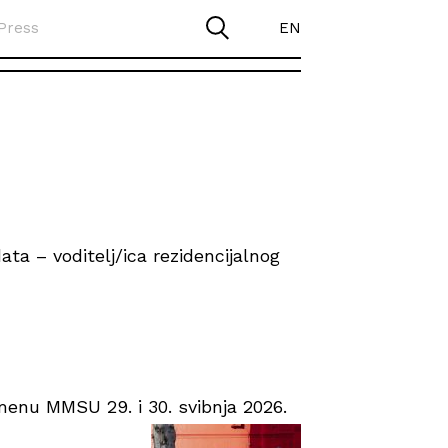
Press
EN
ta – voditelj/ica rezidencijalnog
enu MMSU 29. i 30. svibnja 2026.