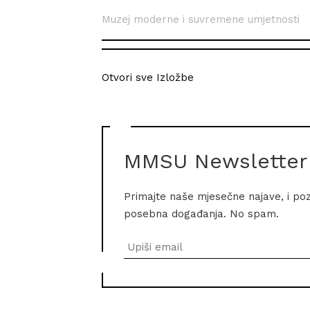
Muzej moderne i suvremene umjetnosti
Otvori sve Izložbe
MMSU Newsletter
Primajte naše mjesečne najave, i po
posebna događanja. No spam.