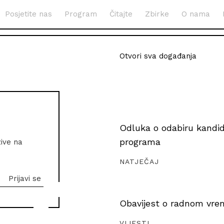
Posjetite nas
Program
Čitajte
Zbirke
O nama
Otvori sva događanja
Odluka o odabiru kandida
programa
zive na
NATJEČAJ
Obavijest o radnom vrem
VIJESTI