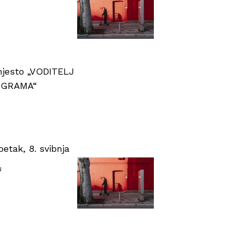
 mjesto „VODITELJ
OGRAMA“
tak, 8. svibnja
u