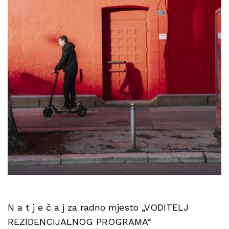
N a t j e č a j za radno mjesto „VODITELJ
REZIDENCIJALNOG PROGRAMA“