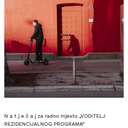
N a t j e č a j za radno mjesto „VODITELJ
REZIDENCIJALNOG PROGRAMA“