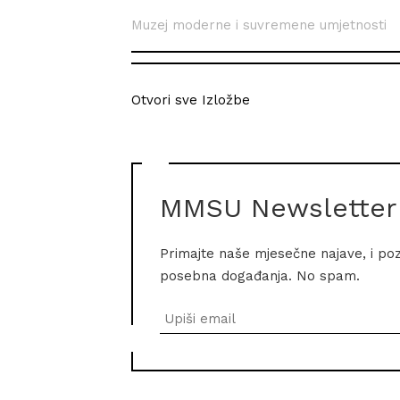
Muzej moderne i suvremene umjetnosti
Otvori sve Izložbe
MMSU Newsletter
Primajte naše mjesečne najave, i po
posebna događanja. No spam.