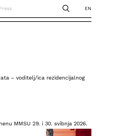
Press
EN
ta – voditelj/ica rezidencijalnog
enu MMSU 29. i 30. svibnja 2026.