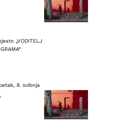
 mjesto „VODITELJ
OGRAMA“
tak, 8. svibnja
u