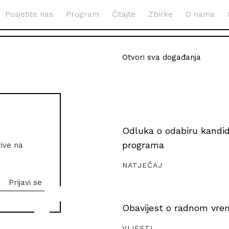
Posjetite nas
Program
Čitajte
Zbirke
O nama
Otvori sva događanja
Odluka o odabiru kandida
programa
zive na
NATJEČAJ
Obavijest o radnom vrem
VIJESTI