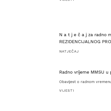
N a t j e č a j za radno
REZIDENCIJALNOG PR
NATJEČAJ
Radno vrijeme MMSU u pe
Obavijest o radnom vremen
VIJESTI