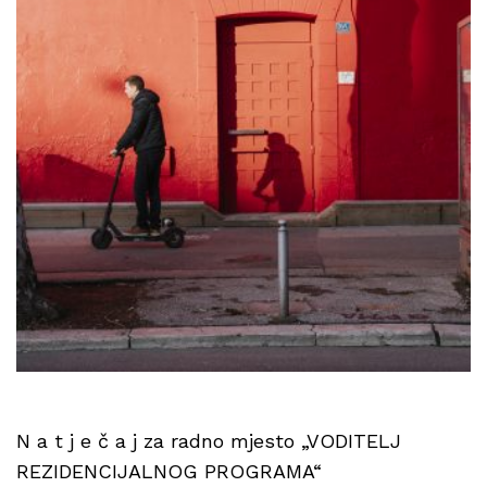
N a t j e č a j za radno mjesto „VODITELJ
REZIDENCIJALNOG PROGRAMA“