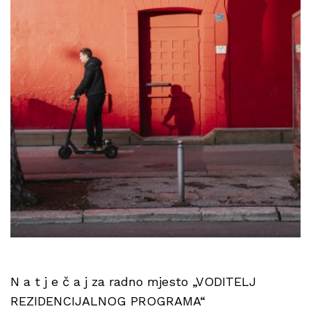
N a t j e č a j za radno mjesto „VODITELJ
REZIDENCIJALNOG PROGRAMA“