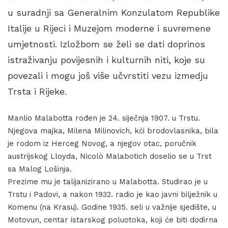
u suradnji sa Generalnim Konzulatom Republike
Italije u Rijeci i Muzejom moderne i suvremene
umjetnosti. Izložbom se želi se dati doprinos
istraživanju povijesnih i kulturnih niti, koje su
povezali i mogu još više učvrstiti vezu izmedju
Trsta i Rijeke.
Manlio Malabotta rođen je 24. siječnja 1907. u Trstu.
Njegova majka, Milena Milinovich, kći brodovlasnika, bila
je rodom iz Herceg Novog, a njegov otac, poručnik
austrijskog Lloyda, Nicolò Malabotich doselio se u Trst
sa Malog Lošinja.
Prezime mu je talijanizirano u Malabotta. Studirao je u
Trstu i Padovi, a nakon 1932. radio je kao javni bilježnik u
Komenu (na Krasu). Godine 1935. seli u važnije sjedište, u
Motovun, centar istarskog poluotoka, koji će biti dodirna