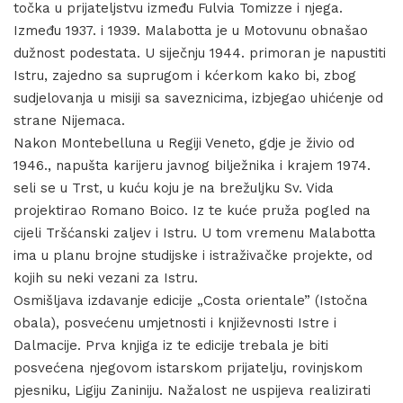
točka u prijateljstvu između Fulvia Tomizze i njega.
Između 1937. i 1939. Malabotta je u Motovunu obnašao
dužnost podestata. U siječnju 1944. primoran je napustiti
Istru, zajedno sa suprugom i kćerkom kako bi, zbog
sudjelovanja u misiji sa saveznicima, izbjegao uhićenje od
strane Nijemaca.
Nakon Montebelluna u Regiji Veneto, gdje je živio od
1946., napušta karijeru javnog bilježnika i krajem 1974.
seli se u Trst, u kuću koju je na brežuljku Sv. Vida
projektirao Romano Boico. Iz te kuće pruža pogled na
cijeli Tršćanski zaljev i Istru. U tom vremenu Malabotta
ima u planu brojne studijske i istraživačke projekte, od
kojih su neki vezani za Istru.
Osmišljava izdavanje edicije „Costa orientale” (Istočna
obala), posvećenu umjetnosti i književnosti Istre i
Dalmacije. Prva knjiga iz te edicije trebala je biti
posvećena njegovom istarskom prijatelju, rovinjskom
pjesniku, Ligiju Zaniniju. Nažalost ne uspijeva realizirati