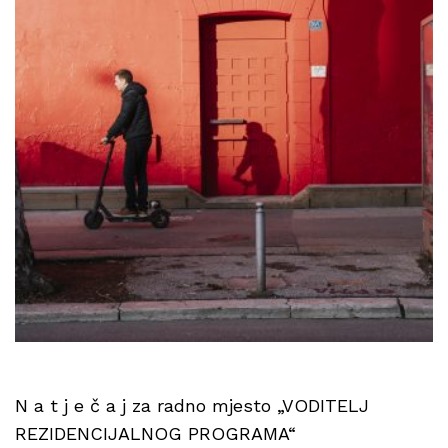
N a t j e č a j za radno mjesto „VODITELJ
REZIDENCIJALNOG PROGRAMA“