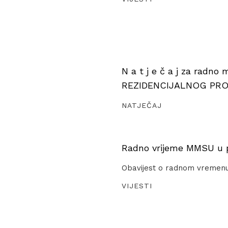
N a t j e č a j za radno
REZIDENCIJALNOG PR
NATJEČAJ
Radno vrijeme MMSU u pe
Obavijest o radnom vremen
VIJESTI