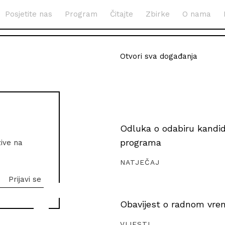
Posjetite nas
Program
Čitajte
Zbirke
O nama
Otvori sva događanja
Odluka o odabiru kandida
programa
zive na
NATJEČAJ
Obavijest o radnom vrem
VIJESTI