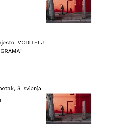
 mjesto „VODITELJ
OGRAMA“
tak, 8. svibnja
u