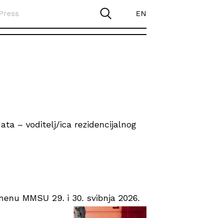
Press
EN
ta – voditelj/ica rezidencijalnog
enu MMSU 29. i 30. svibnja 2026.