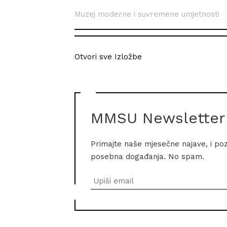
Muzej moderne i suvremene umjetnosti
Otvori sve Izložbe
MMSU Newsletter
Primajte naše mjesečne najave, i po
posebna događanja. No spam.