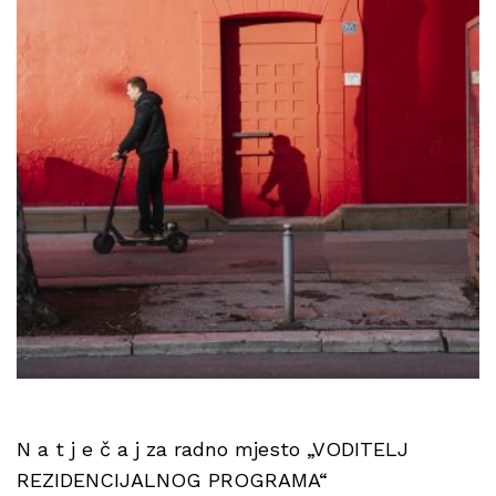
N a t j e č a j za radno mjesto „VODITELJ
REZIDENCIJALNOG PROGRAMA“