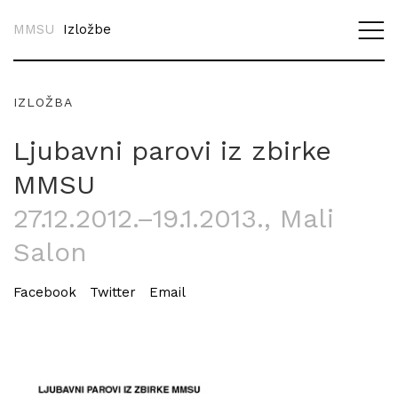
MMSU
Izložbe
IZLOŽBA
Ljubavni parovi iz zbirke
MMSU
27.12.2012.–19.1.2013.
, Mali
Salon
Facebook
Twitter
Email