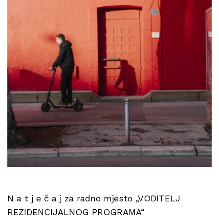
N a t j e č a j za radno mjesto „VODITELJ
REZIDENCIJALNOG PROGRAMA“