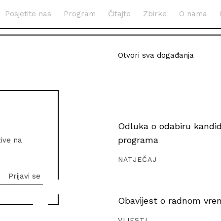
Posjetite nas
Program
Čitajte
Zbirke
O nama
Otvori sva događanja
Odluka o odabiru kandida
programa
zive na
NATJEČAJ
Obavijest o radnom vrem
VIJESTI