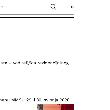
Press
EN
ta – voditelj/ica rezidencijalnog
enu MMSU 29. i 30. svibnja 2026.