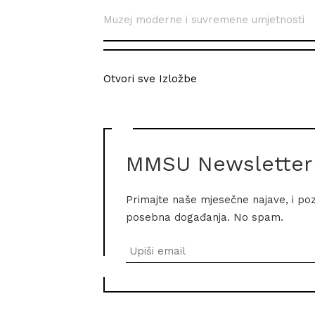
Muzej moderne i suvremene umjetnosti
Otvori sve Izložbe
MMSU Newsletter
Primajte naše mjesečne najave, i po
posebna događanja. No spam.