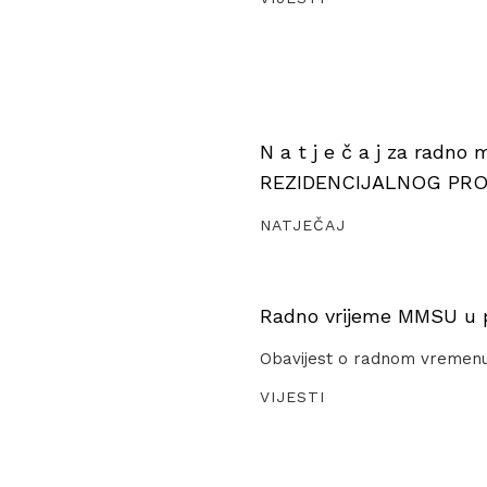
N a t j e č a j za radno
REZIDENCIJALNOG PR
NATJEČAJ
Radno vrijeme MMSU u pe
Obavijest o radnom vremen
VIJESTI