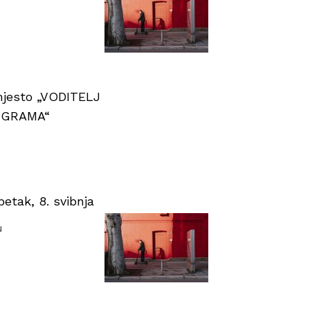
 mjesto „VODITELJ
OGRAMA“
tak, 8. svibnja
u