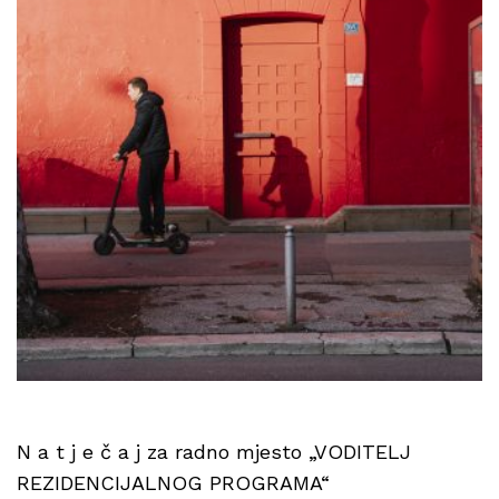
N a t j e č a j za radno mjesto „VODITELJ
REZIDENCIJALNOG PROGRAMA“