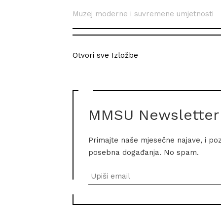
Muzej moderne i suvremene umjetnosti
Otvori sve Izložbe
MMSU Newsletter
Primajte naše mjesečne najave, i po
posebna događanja. No spam.