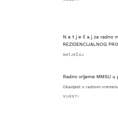
N a t j e č a j za radno
REZIDENCIJALNOG PR
NATJEČAJ
Radno vrijeme MMSU u pe
Obavijest o radnom vremen
VIJESTI