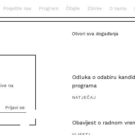
Posjetite nas
Program
Čitajte
Zbirke
O nama
Otvori sva događanja
Odluka o odabiru kandida
programa
zive na
NATJEČAJ
Obavijest o radnom vrem
VIJESTI