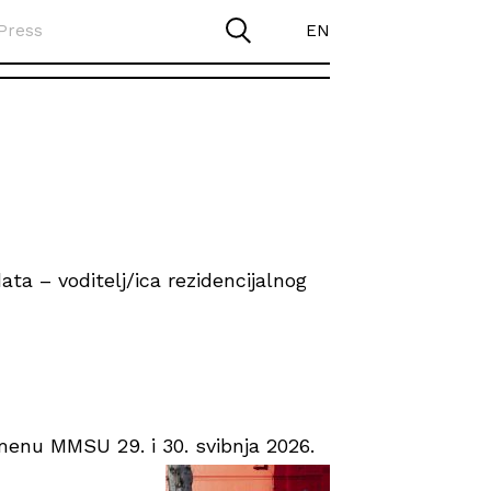
Press
EN
ta – voditelj/ica rezidencijalnog
enu MMSU 29. i 30. svibnja 2026.