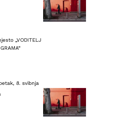
 mjesto „VODITELJ
OGRAMA“
tak, 8. svibnja
u