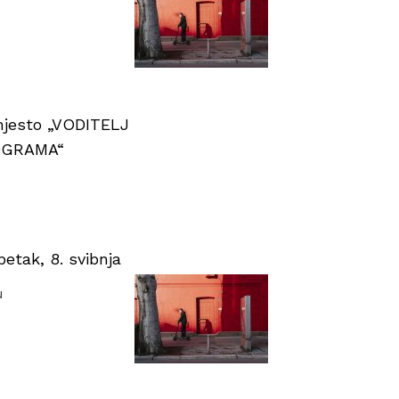
 mjesto „VODITELJ
OGRAMA“
tak, 8. svibnja
u