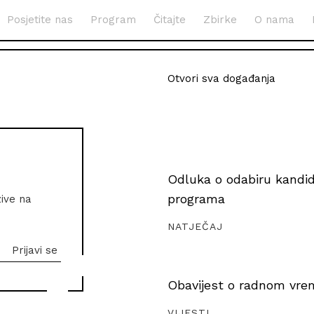
Posjetite nas
Program
Čitajte
Zbirke
O nama
Otvori sva događanja
Odluka o odabiru kandida
programa
zive na
NATJEČAJ
Obavijest o radnom vrem
VIJESTI