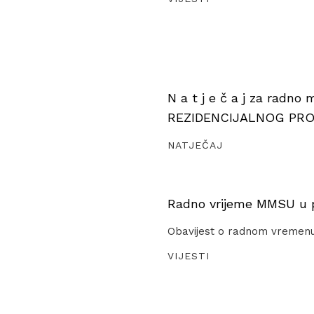
N a t j e č a j za radno
REZIDENCIJALNOG PR
NATJEČAJ
Radno vrijeme MMSU u pe
Obavijest o radnom vremen
VIJESTI