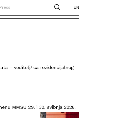
Press
EN
ta – voditelj/ica rezidencijalnog
enu MMSU 29. i 30. svibnja 2026.