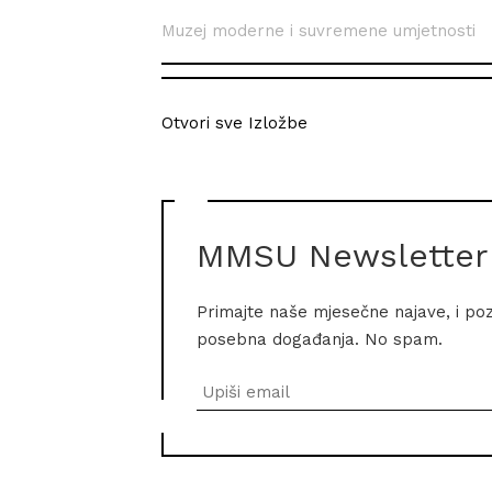
Muzej moderne i suvremene umjetnosti
Otvori sve Izložbe
MMSU Newsletter
Primajte naše mjesečne najave, i po
posebna događanja. No spam.