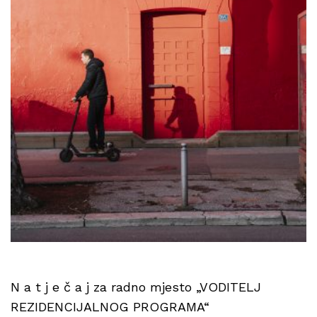
N a t j e č a j za radno mjesto „VODITELJ
REZIDENCIJALNOG PROGRAMA“