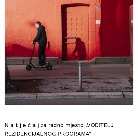
N a t j e č a j za radno mjesto „VODITELJ
REZIDENCIJALNOG PROGRAMA“