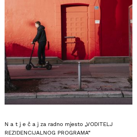
N a t j e č a j za radno mjesto „VODITELJ
REZIDENCIJALNOG PROGRAMA“