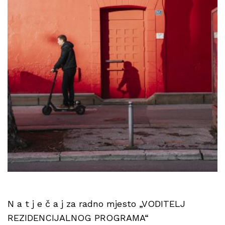
N a t j e č a j za radno mjesto „VODITELJ
REZIDENCIJALNOG PROGRAMA“