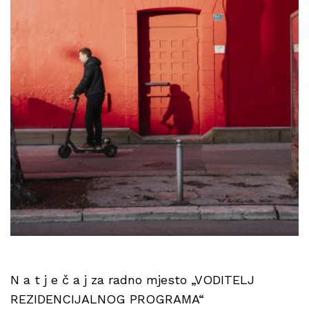
N a t j e č a j za radno mjesto „VODITELJ
REZIDENCIJALNOG PROGRAMA“