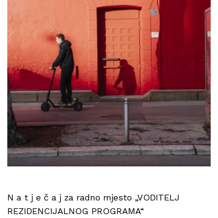
N a t j e č a j za radno mjesto „VODITELJ
REZIDENCIJALNOG PROGRAMA“