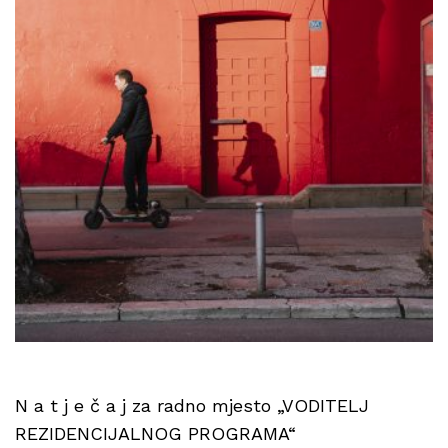
N a t j e č a j za radno mjesto „VODITELJ
REZIDENCIJALNOG PROGRAMA“