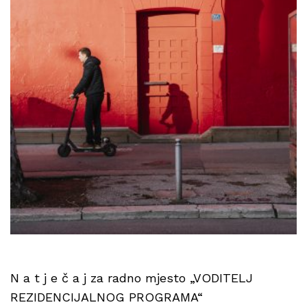
N a t j e č a j za radno mjesto „VODITELJ
REZIDENCIJALNOG PROGRAMA“