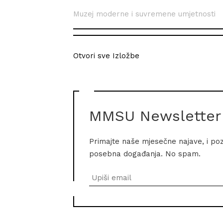
Muzej moderne i suvremene umjetnosti
Otvori sve Izložbe
MMSU Newsletter
Primajte naše mjesečne najave, i po
posebna događanja. No spam.