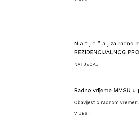
N a t j e č a j za radno
REZIDENCIJALNOG PR
NATJEČAJ
Radno vrijeme MMSU u pe
Obavijest o radnom vremen
VIJESTI