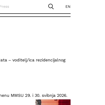
Press
EN
ta – voditelj/ica rezidencijalnog
enu MMSU 29. i 30. svibnja 2026.