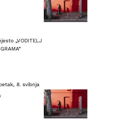
 mjesto „VODITELJ
OGRAMA“
tak, 8. svibnja
u