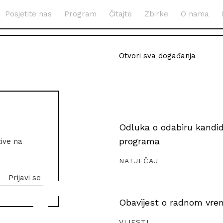
Posjetite nas
Program
Čitajte
Zbirke
O nama
Otvori sva događanja
Odluka o odabiru kandida
programa
zive na
NATJEČAJ
Obavijest o radnom vrem
VIJESTI