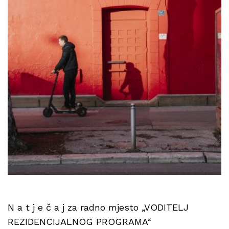
N a t j e č a j za radno mjesto „VODITELJ
REZIDENCIJALNOG PROGRAMA“