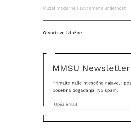
Muzej moderne i suvremene umjetnosti
Otvori sve Izložbe
MMSU Newsletter
Primajte naše mjesečne najave, i po
posebna događanja. No spam.