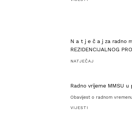
N a t j e č a j za radno
REZIDENCIJALNOG PR
NATJEČAJ
Radno vrijeme MMSU u pe
Obavijest o radnom vremen
VIJESTI