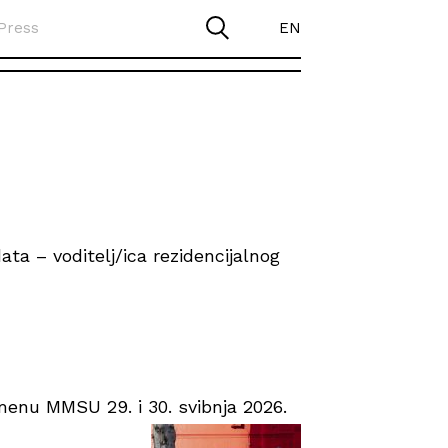
Press
EN
ta – voditelj/ica rezidencijalnog
enu MMSU 29. i 30. svibnja 2026.