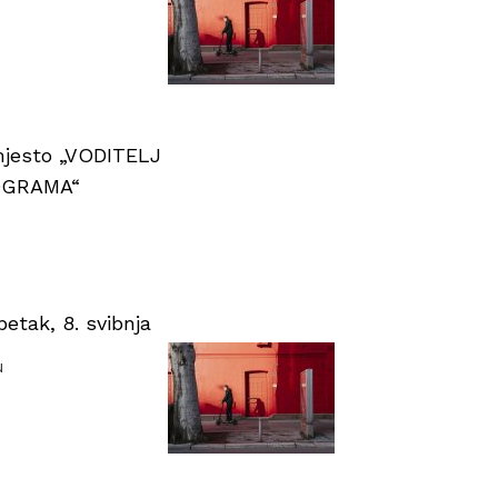
 mjesto „VODITELJ
OGRAMA“
tak, 8. svibnja
u