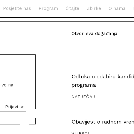
Posjetite nas
Program
Čitajte
Zbirke
O nama
Otvori sva događanja
Odluka o odabiru kandida
programa
zive na
NATJEČAJ
Obavijest o radnom vrem
VIJESTI