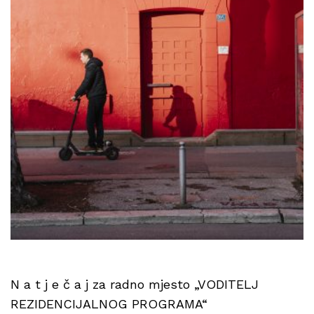
N a t j e č a j za radno mjesto „VODITELJ
REZIDENCIJALNOG PROGRAMA“