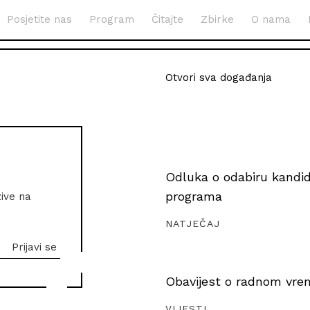
Posjetite nas
Program
Čitajte
Zbirke
O nama
Otvori sva događanja
Odluka o odabiru kandida
programa
zive na
NATJEČAJ
Obavijest o radnom vrem
VIJESTI