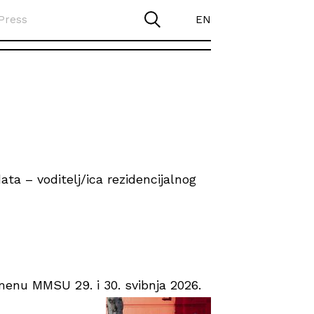
Press
EN
ta – voditelj/ica rezidencijalnog
enu MMSU 29. i 30. svibnja 2026.