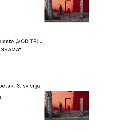
 mjesto „VODITELJ
OGRAMA“
tak, 8. svibnja
u