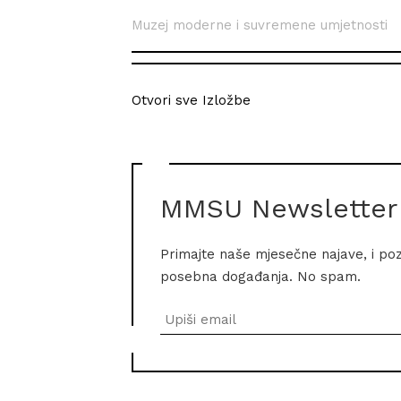
Muzej moderne i suvremene umjetnosti
Otvori sve Izložbe
MMSU Newsletter
Primajte naše mjesečne najave, i po
posebna događanja. No spam.