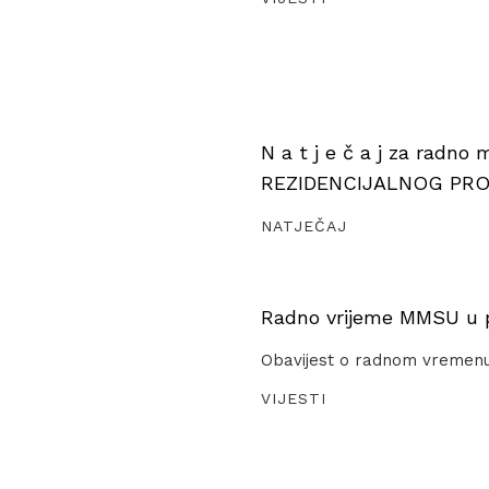
N a t j e č a j za radno
REZIDENCIJALNOG PR
NATJEČAJ
Radno vrijeme MMSU u pe
Obavijest o radnom vremen
VIJESTI