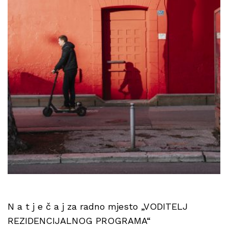
N a t j e č a j za radno mjesto „VODITELJ
REZIDENCIJALNOG PROGRAMA“