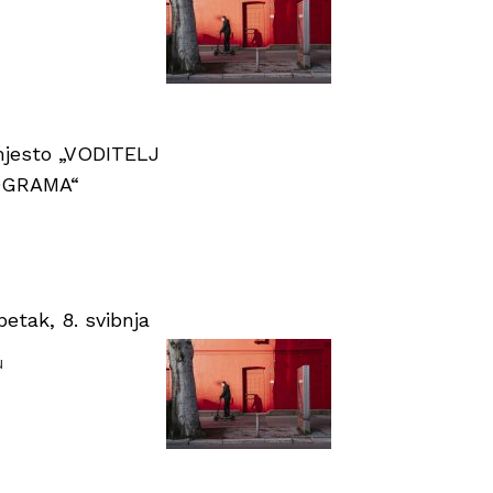
 mjesto „VODITELJ
OGRAMA“
tak, 8. svibnja
u