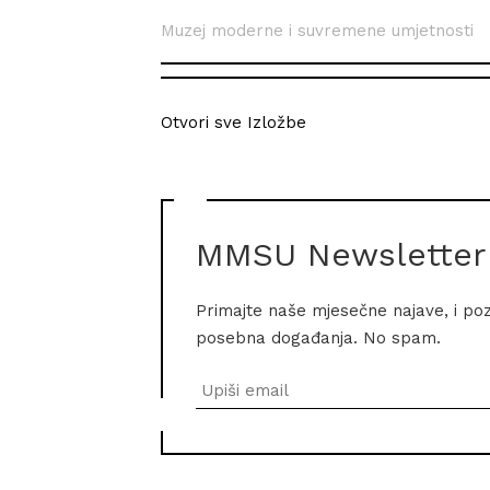
Muzej moderne i suvremene umjetnosti
Otvori sve Izložbe
MMSU Newsletter
Primajte naše mjesečne najave, i po
posebna događanja. No spam.