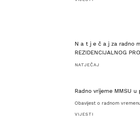
N a t j e č a j za radno
REZIDENCIJALNOG PR
NATJEČAJ
Radno vrijeme MMSU u pe
Obavijest o radnom vremen
VIJESTI