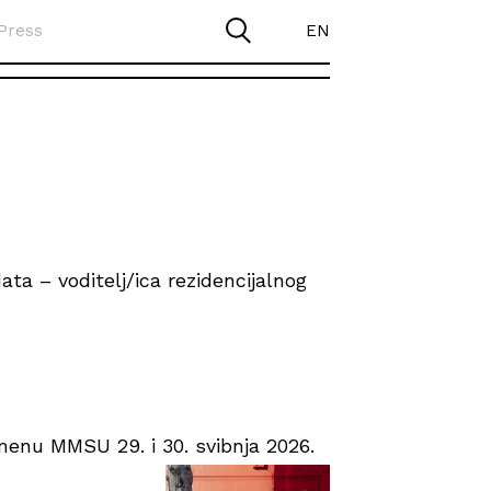
Press
EN
ta – voditelj/ica rezidencijalnog
enu MMSU 29. i 30. svibnja 2026.