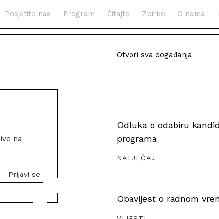
Posjetite nas
Program
Čitajte
Zbirke
O nama
Otvori sva događanja
Odluka o odabiru kandida
programa
zive na
NATJEČAJ
Obavijest o radnom vrem
VIJESTI