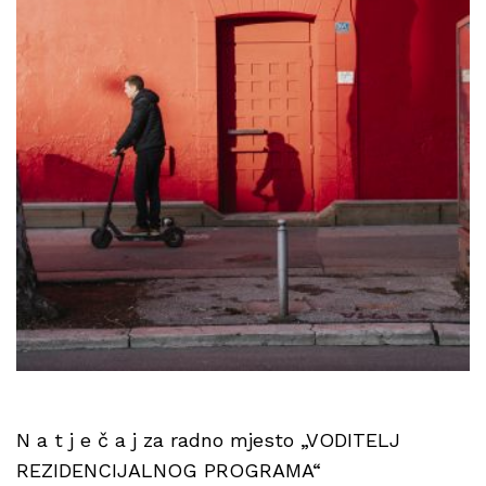
N a t j e č a j za radno mjesto „VODITELJ
REZIDENCIJALNOG PROGRAMA“