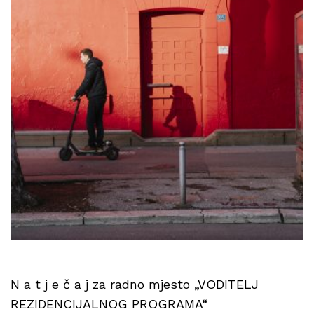
N a t j e č a j za radno mjesto „VODITELJ
REZIDENCIJALNOG PROGRAMA“