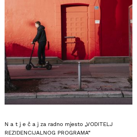
N a t j e č a j za radno mjesto „VODITELJ
REZIDENCIJALNOG PROGRAMA“