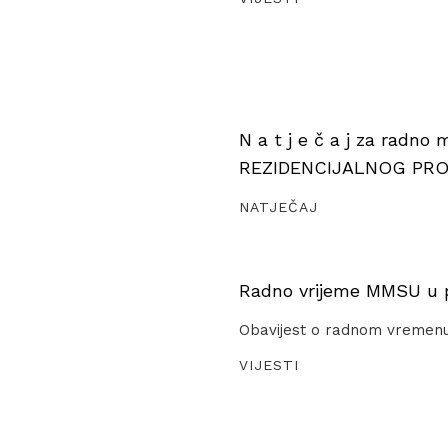
N a t j e č a j za radno
REZIDENCIJALNOG PR
NATJEČAJ
Radno vrijeme MMSU u pe
Obavijest o radnom vremen
VIJESTI