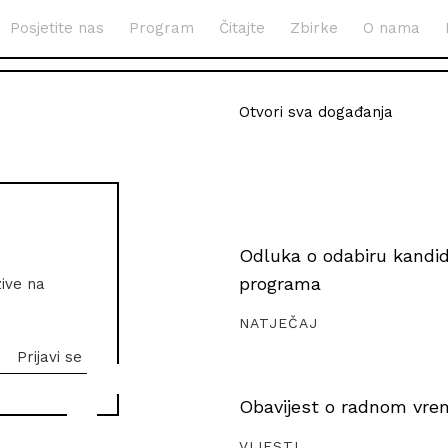
Posjetite nas
Program
Čitajte
Zbirke
O nama
Otvori sva događanja
Odluka o odabiru kandida
programa
zive na
NATJEČAJ
Obavijest o radnom vrem
VIJESTI