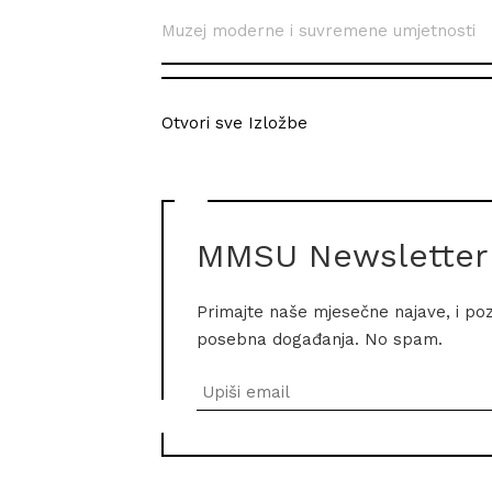
Muzej moderne i suvremene umjetnosti
Otvori sve Izložbe
MMSU Newsletter
Primajte naše mjesečne najave, i po
posebna događanja. No spam.