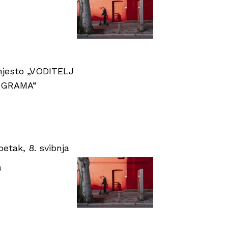
 mjesto „VODITELJ
OGRAMA“
tak, 8. svibnja
u