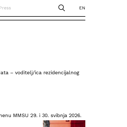
Press
EN
ta – voditelj/ica rezidencijalnog
enu MMSU 29. i 30. svibnja 2026.