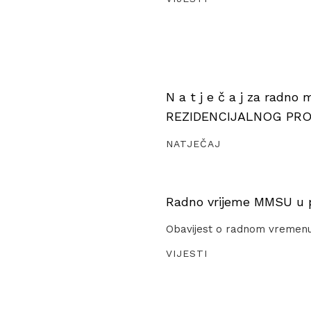
N a t j e č a j za radno
REZIDENCIJALNOG PR
NATJEČAJ
Radno vrijeme MMSU u pe
Obavijest o radnom vremen
VIJESTI