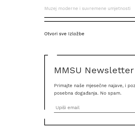
Muzej moderne i suvremene umjetnosti
Otvori sve Izložbe
MMSU Newsletter
Primajte naše mjesečne najave, i po
posebna događanja. No spam.