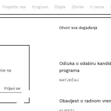
Posjetite nas
Program
Čitajte
Zbirke
O nama
Otvori sva događanja
Odluka o odabiru kandida
programa
zive na
NATJEČAJ
Obavijest o radnom vrem
VIJESTI