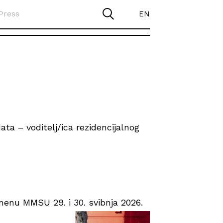
Press
EN
ta – voditelj/ica rezidencijalnog
enu MMSU 29. i 30. svibnja 2026.