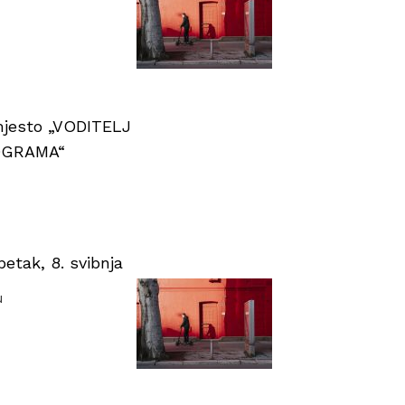
 mjesto „VODITELJ
OGRAMA“
tak, 8. svibnja
u