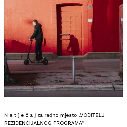
N a t j e č a j za radno mjesto „VODITELJ
REZIDENCIJALNOG PROGRAMA“