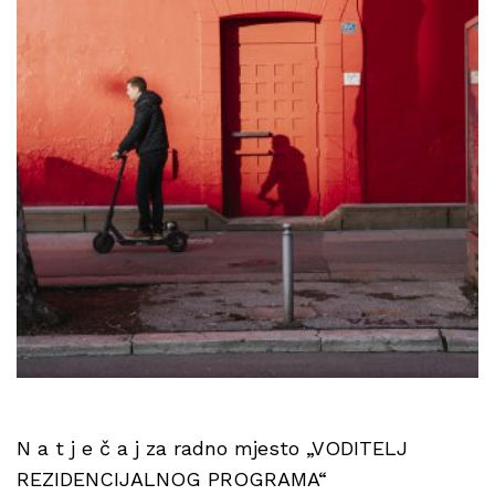
N a t j e č a j za radno mjesto „VODITELJ
REZIDENCIJALNOG PROGRAMA“