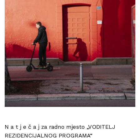
N a t j e č a j za radno mjesto „VODITELJ
REZIDENCIJALNOG PROGRAMA“