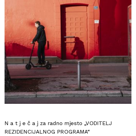
N a t j e č a j za radno mjesto „VODITELJ
REZIDENCIJALNOG PROGRAMA“