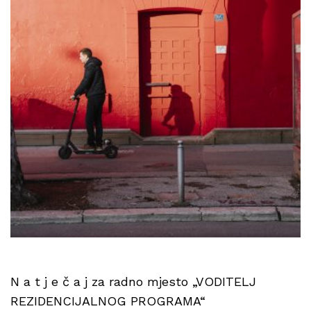
N a t j e č a j za radno mjesto „VODITELJ
REZIDENCIJALNOG PROGRAMA“