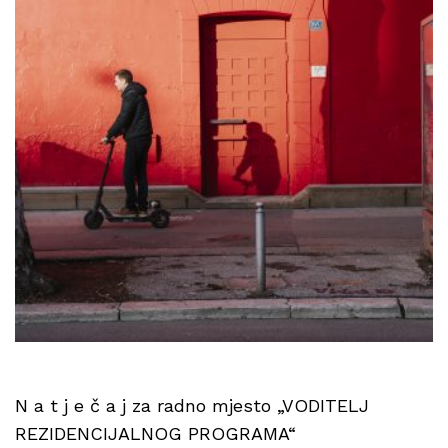
N a t j e č a j za radno mjesto „VODITELJ
REZIDENCIJALNOG PROGRAMA“