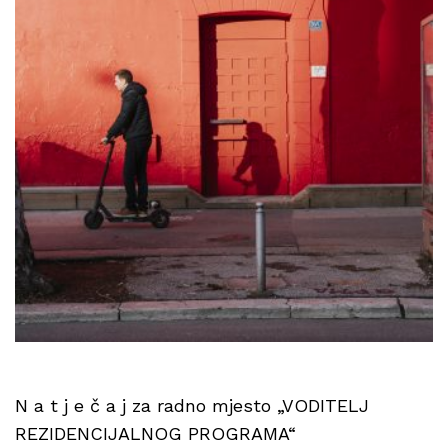
N a t j e č a j za radno mjesto „VODITELJ
REZIDENCIJALNOG PROGRAMA“